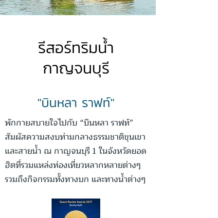
รีสอร์ทริมน้ำ
กาญจนบุรี
"บินหลา ราฟท์"
พักกายสบายใจไปกับ “บินหลา ราฟท์”
สัมผัสความสงบท่ามกลางธรรมชาติขุนเขา
และสายน้ำ ณ กาญจนบุรี 1 ในจังหวัดยอด
ฮิตที่รวมแหล่งท่องเที่ยวหลากหลายต่างๆ
รวมถึงกิจกรรมทั้งทางบก และทางน้ำต่างๆ