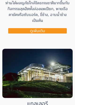
ท่านได้ผจญภัยใกล้ชิดธรรมชาติมากขึ้นกับ
กิจกรรมสุดฮิตทั้งล่องแพเปียก, พายเรือ
คายัคหรือซับบอร์ด, ขี่ช้าง, อาบน้ำช้าง
เป็นต้น
ดูเพิ่มเติม
แกลเลอรี